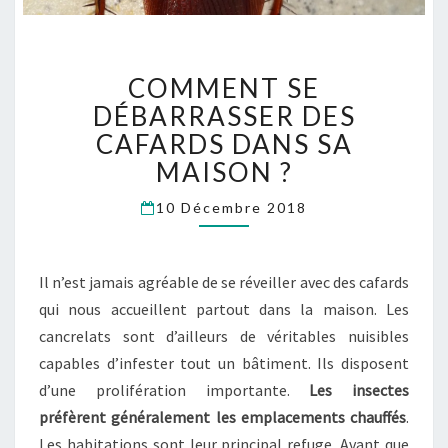
COMMENT
COMMENT SE
SE
DÉBARRASSER
DÉBARRASSER DES
DES
CAFARDS DANS SA
CAFARDS
MAISON ?
DANS
SA
10 Décembre 2018
MAISON
?
Il n’est jamais agréable de se réveiller avec des cafards
qui nous accueillent partout dans la maison. Les
cancrelats sont d’ailleurs de véritables nuisibles
capables d’infester tout un bâtiment. Ils disposent
d’une prolifération importante.
Les insectes
préfèrent généralement les emplacements chauffés
.
Les habitations sont leur principal refuge. Avant que